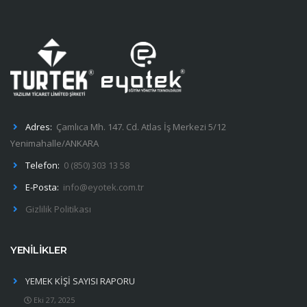
Adres:
Çamlıca Mh. 147. Cd. Atlas İş Merkezi 5/12
Yenimahalle/ANKARA
Telefon:
0 (850) 303 13 58
E-Posta:
info@eyotek.com.tr
Gizlilik Politikası
YENİLİKLER
YEMEK KİŞİ SAYISI RAPORU
Eki 27, 2025